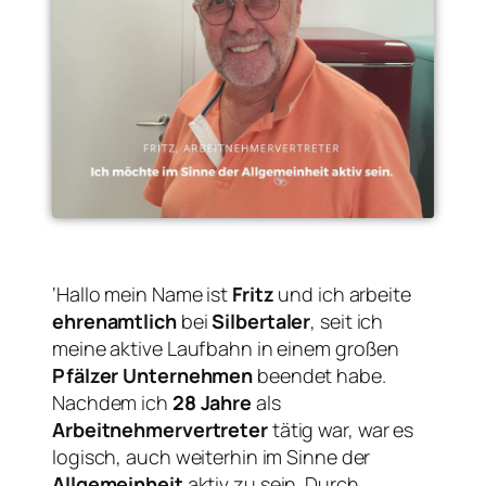
‘Hallo mein Name ist
Fritz
und ich arbeite
ehrenamtlich
bei
Silbertaler
, seit ich
meine aktive Laufbahn in einem großen
Pfälzer Unternehmen
beendet habe.
Nachdem ich
28 Jahre
als
Arbeitnehmervertreter
tätig war, war es
logisch, auch weiterhin im Sinne der
Allgemeinheit
aktiv zu sein. Durch