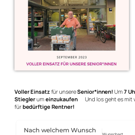
Voller Einsatz
für unsere
Senior*innen!
Um
7 Uh
Stiegler
um
einzukaufen
Und los geht es mit 
für
bedürftige Rentner!
Nach welchem Wunsch
Wunschart