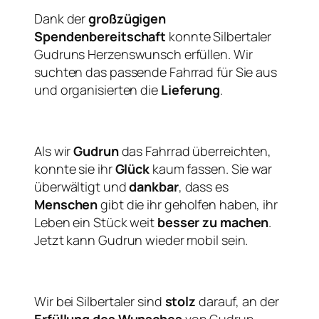
Dank der
großzügigen
Spendenbereitschaft
konnte Silbertaler
Gudruns Herzenswunsch erfüllen. Wir
suchten das passende Fahrrad für Sie aus
und organisierten die
Lieferung
.
Als wir
Gudrun
das Fahrrad überreichten,
konnte sie ihr
Glück
kaum fassen. Sie war
überwältigt und
dankbar
, dass es
Menschen
gibt die ihr geholfen haben, ihr
Leben ein Stück weit
besser zu machen
.
Jetzt kann Gudrun wieder mobil sein.
Wir bei Silbertaler sind
stolz
darauf, an der
Erfüllung des Wunsches
von Gudrun