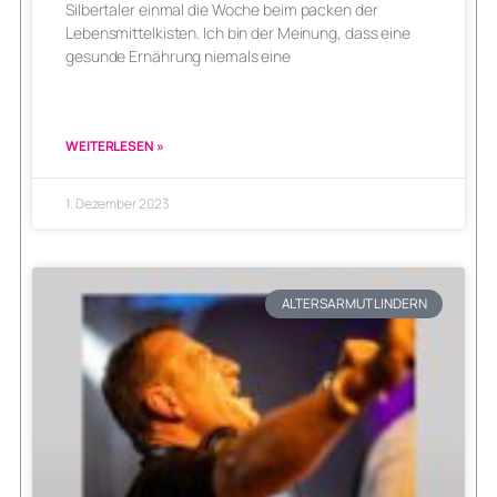
Silbertaler einmal die Woche beim packen der
Lebensmittelkisten. Ich bin der Meinung, dass eine
gesunde Ernährung niemals eine
WEITERLESEN »
1. Dezember 2023
ALTERSARMUT LINDERN