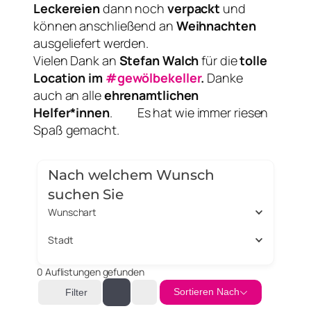
Leckereien
dann noch
verpackt
und
können anschließend an
Weihnachten
ausgeliefert werden.
Vielen Dank an
Stefan Walch
für die
tolle
Location im
#gewölbekeller
.
Danke
auch an alle
ehrenamtlichen
Helfer*innen
.
Es hat wie immer riesen
Spaß gemacht.
Nach welchem Wunsch
suchen Sie
Wunschart
Stadt
0
Auflistungen gefunden
Sortieren Nach
Filter